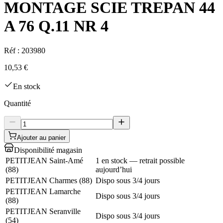
MONTAGE SCIE TREPAN 44
A 76 Q.11 NR 4
Réf :
203980
10,53 €
En stock
Quantité
Ajouter au panier
Disponibilité magasin
PETITJEAN Saint-Amé
1 en stock — retrait possible
(
88
)
aujourd’hui
PETITJEAN Charmes
(
88
)
Dispo sous 3/4 jours
PETITJEAN Lamarche
Dispo sous 3/4 jours
(
88
)
PETITJEAN Seranville
Dispo sous 3/4 jours
(
54
)