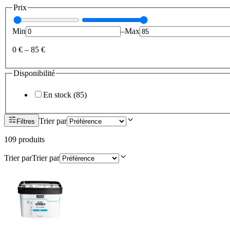
Prix
Min
–
Max
0 €
–
85 €
Disponibilité
En stock
(
85
)
Trier par
Filtres
109
produit
s
Trier par
Trier par