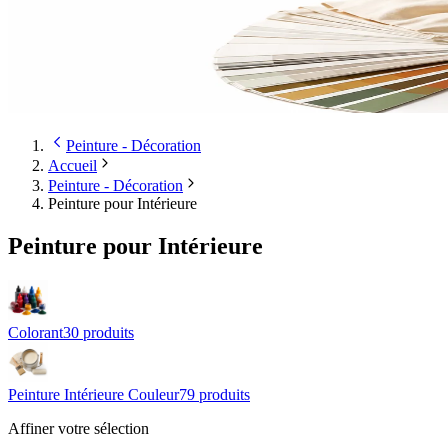
Peinture - Décoration
Accueil
Peinture - Décoration
Peinture pour Intérieure
Peinture pour Intérieure
Colorant
30
produit
s
Peinture Intérieure Couleur
79
produit
s
Affiner votre sélection