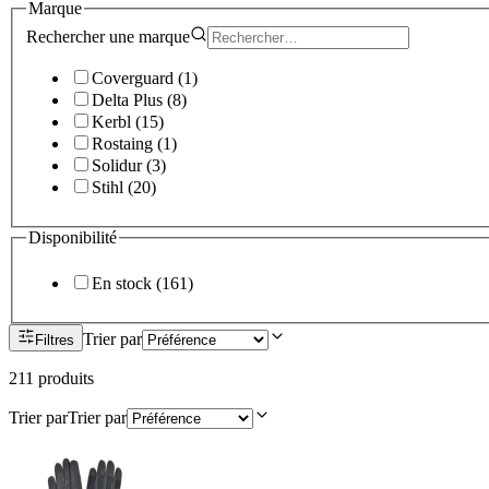
Marque
Rechercher une
marque
Coverguard
(
1
)
Delta Plus
(
8
)
Kerbl
(
15
)
Rostaing
(
1
)
Solidur
(
3
)
Stihl
(
20
)
Disponibilité
En stock
(
161
)
Trier par
Filtres
211
produit
s
Trier par
Trier par