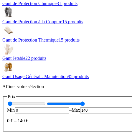
Gant de Protection Chimique
31
produit
s
Gant de Protection à la Coupure
15
produit
s
Gant de Protection Thermique
15
produit
s
Gant Jetable
22
produit
s
Gant Usage Général - Manutention
95
produit
s
Affiner votre sélection
Prix
Min
–
Max
0 €
–
140 €