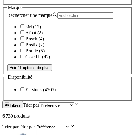
Marque
Rechercher une
marque
3M
(
17
)
Afbat
(
2
)
Bosch
(
4
)
Bostik
(
2
)
Boutté
(
5
)
Case IH
(
42
)
Voir 41 options de plus
Disponibilité
En stock
(
4705
)
Trier par
Filtres
6 730
produit
s
Trier par
Trier par