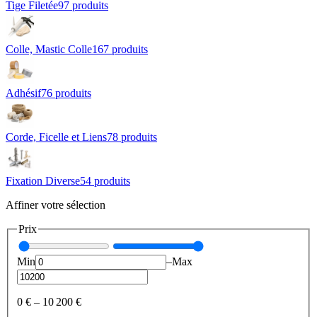
Tige Filetée
97
produit
s
Colle, Mastic Colle
167
produit
s
Adhésif
76
produit
s
Corde, Ficelle et Liens
78
produit
s
Fixation Diverse
54
produit
s
Affiner votre sélection
Prix
Min
–
Max
0 €
–
10 200 €