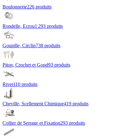
Boulonnerie
226
produit
s
Rondelle, Ecrou
1 293
produit
s
Goupille, Circlip
738
produit
s
Piton, Crochet et Gond
93
produit
s
Rivet
110
produit
s
Cheville, Scellement Chimique
419
produit
s
Collier de Serrage et Fixation
293
produit
s