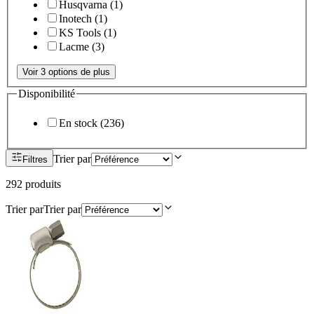
Husqvarna
(
1
)
Inotech
(
1
)
KS Tools
(
1
)
Lacme
(
3
)
Voir 3 options de plus
Disponibilité
En stock
(
236
)
Trier par
Filtres
292
produit
s
Trier par
Trier par