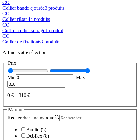
CO
Collier bande ajourée
3
produit
s
CO
Collier rilsan
44
produit
s
CO
Coffret collier serrage
1
produit
CO
Collier de fixation
63
produit
s
Affiner votre sélection
Prix
Min
–
Max
0 €
–
310 €
Marque
Rechercher une
marque
Boutté
(
5
)
Debflex
(
8
)