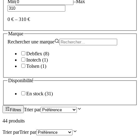
Min
–
Max
0 €
–
310 €
Marque
Rechercher une
marque
Debflex
(
8
)
Inotech
(
1
)
Tolsen
(
1
)
Disponibilité
En stock
(
31
)
Trier par
Filtres
44
produit
s
Trier par
Trier par