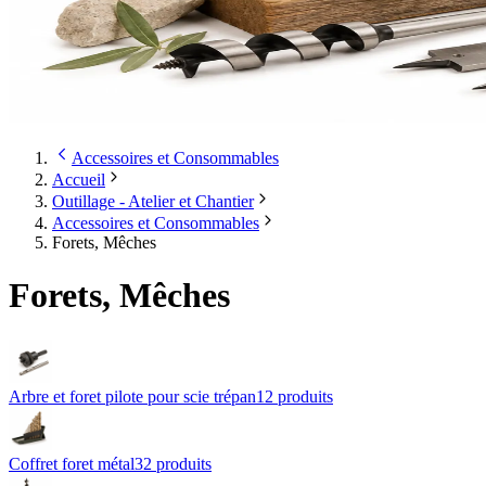
Accessoires et Consommables
Accueil
Outillage - Atelier et Chantier
Accessoires et Consommables
Forets, Mêches
Forets, Mêches
Arbre et foret pilote pour scie trépan
12
produit
s
Coffret foret métal
32
produit
s