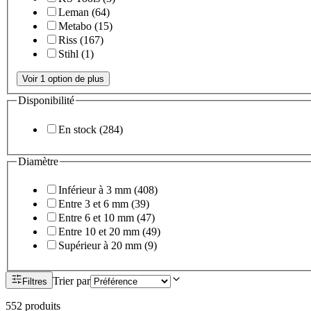
Leman
(
64
)
Metabo
(
15
)
Riss
(
167
)
Stihl
(
1
)
Voir 1 option de plus
Disponibilité
En stock
(
284
)
Diamètre
Inférieur à 3 mm
(
408
)
Entre 3 et 6 mm
(
39
)
Entre 6 et 10 mm
(
47
)
Entre 10 et 20 mm
(
49
)
Supérieur à 20 mm
(
9
)
Trier par
Filtres
552
produit
s