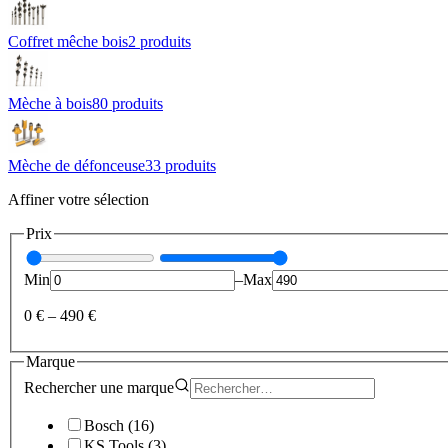
Coffret mêche bois
2
produit
s
Mèche à bois
80
produit
s
Mèche de défonceuse
33
produit
s
Affiner votre sélection
Prix
Min
–
Max
0 €
–
490 €
Marque
Rechercher une
marque
Bosch
(
16
)
KS Tools
(
3
)