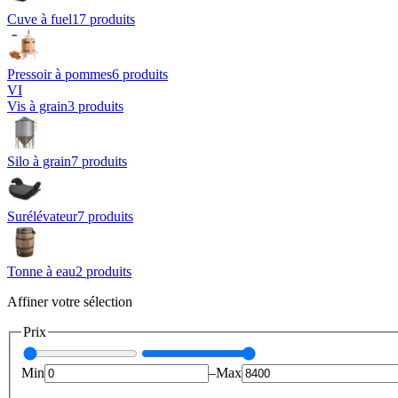
Cuve à fuel
17
produit
s
Pressoir à pommes
6
produit
s
VI
Vis à grain
3
produit
s
Silo à grain
7
produit
s
Surélévateur
7
produit
s
Tonne à eau
2
produit
s
Affiner votre sélection
Prix
Min
–
Max