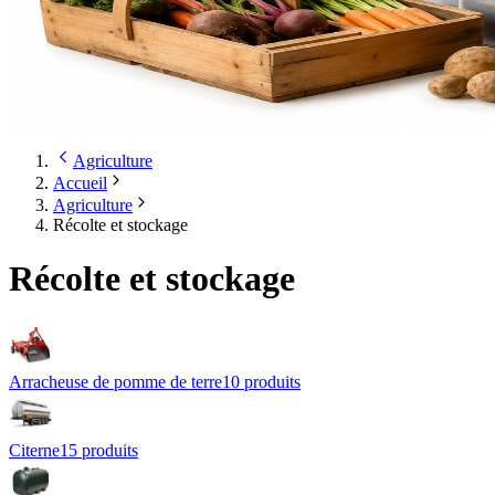
Agriculture
Accueil
Agriculture
Récolte et stockage
Récolte et stockage
Arracheuse de pomme de terre
10
produit
s
Citerne
15
produit
s