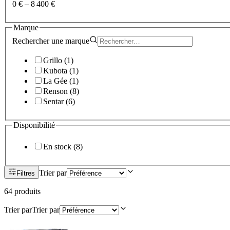
0 €
–
8 400 €
Marque
Rechercher une
marque
Grillo
(
1
)
Kubota
(
1
)
La Gée
(
1
)
Renson
(
8
)
Sentar
(
6
)
Disponibilité
En stock
(
8
)
Trier par
Filtres
64
produit
s
Trier par
Trier par