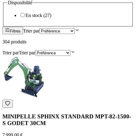
Disponibilité
En stock
(
27
)
Trier par
Filtres
304
produit
s
Trier par
Trier par
MINIPELLE SPHINX STANDARD MPT-82-1500-
S GODET 30CM
7 999,00 €