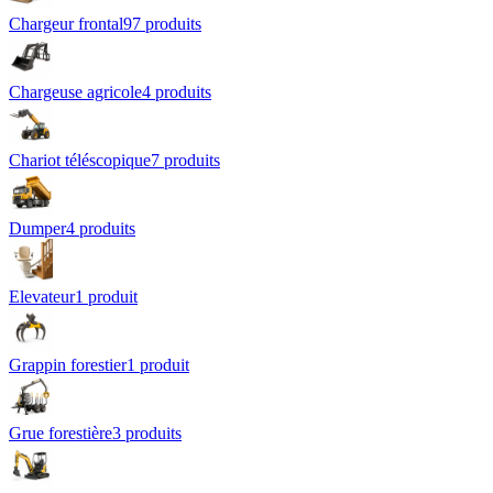
Chargeur frontal
97
produit
s
Chargeuse agricole
4
produit
s
Chariot téléscopique
7
produit
s
Dumper
4
produit
s
Elevateur
1
produit
Grappin forestier
1
produit
Grue forestière
3
produit
s