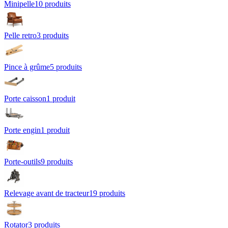
Minipelle
10
produit
s
Pelle retro
3
produit
s
Pince à grûme
5
produit
s
Porte caisson
1
produit
Porte engin
1
produit
Porte-outils
9
produit
s
Relevage avant de tracteur
19
produit
s
Rotator
3
produit
s