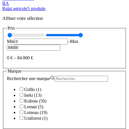
BA
Balai agricole
5
produit
s
Affiner votre sélection
Prix
Min
–
Max
0 €
–
84 000 €
Marque
Rechercher une
marque
Grillo
(
1
)
Iseki
(
13
)
Kubota
(
50
)
Leman
(
5
)
Loiseau
(
19
)
Uniforest
(
1
)