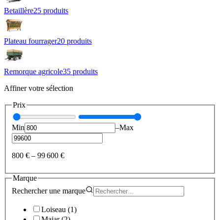
Betaillère
25
produit
s
Plateau fourrager
20
produit
s
Remorque agricole
35
produit
s
Affiner votre sélection
Prix
Min
–
Max
800 €
–
99 600 €
Marque
Rechercher une
marque
Loiseau
(
1
)
Majar
(
2
)