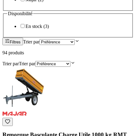
Disponibilité
En stock
(
3
)
Trier par
Filtres
94
produit
s
Trier par
Trier par
Remorque Basculante Charge Utile 1000 kg RMT