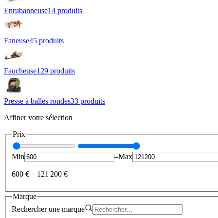
Enrubanneuse
14
produit
s
Faneuse
45
produit
s
Faucheuse
129
produit
s
Presse à balles rondes
33
produit
s
Affiner votre sélection
Prix
Min
–
Max
600 €
–
121 200 €
Marque
Rechercher une
marque