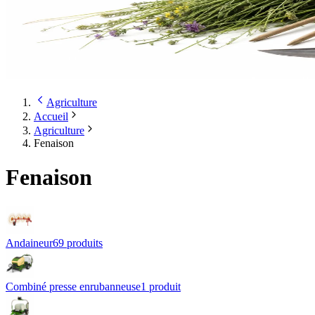
Agriculture
Accueil
Agriculture
Fenaison
Fenaison
Andaineur
69
produit
s
Combiné presse enrubanneuse
1
produit