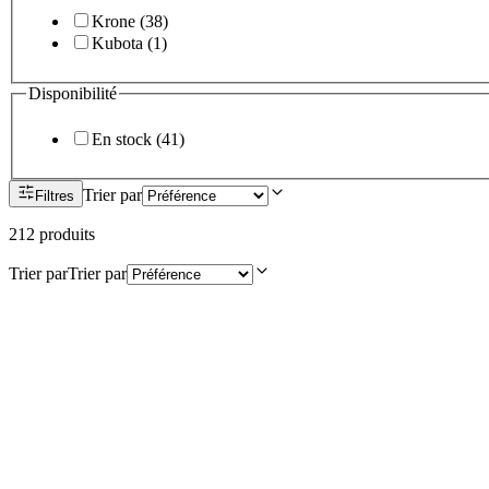
Krone
(
38
)
Kubota
(
1
)
Disponibilité
En stock
(
41
)
Trier par
Filtres
212
produit
s
Trier par
Trier par