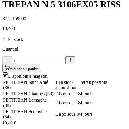
TREPAN N 5 3106EX05 RISS
Réf :
159090
10,40 €
En stock
Quantité
Ajouter au panier
Disponibilité magasin
PETITJEAN Saint-Amé
1 en stock — retrait possible
(
88
)
aujourd’hui
PETITJEAN Charmes
(
88
)
Dispo sous 3/4 jours
PETITJEAN Lamarche
Dispo sous 3/4 jours
(
88
)
PETITJEAN Seranville
Dispo sous 3/4 jours
(
54
)
10,40 €