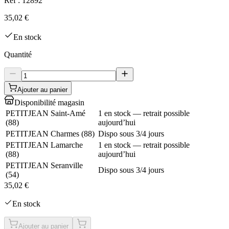
Réf :
12892
35,02 €
En stock
Quantité
Ajouter au panier
Disponibilité magasin
PETITJEAN Saint-Amé
1 en stock — retrait possible
(
88
)
aujourd’hui
PETITJEAN Charmes
(
88
)
Dispo sous 3/4 jours
PETITJEAN Lamarche
1 en stock — retrait possible
(
88
)
aujourd’hui
PETITJEAN Seranville
Dispo sous 3/4 jours
(
54
)
35,02 €
En stock
Ajouter au panier