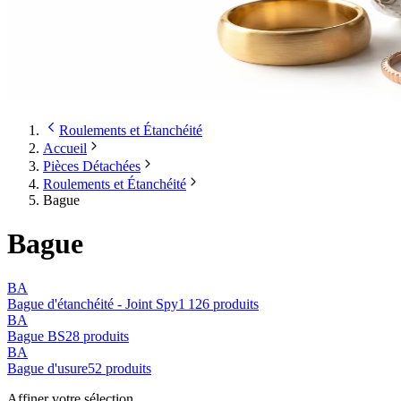
Roulements et Étanchéité
Accueil
Pièces Détachées
Roulements et Étanchéité
Bague
Bague
BA
Bague d'étanchéité - Joint Spy
1 126
produit
s
BA
Bague BS
28
produit
s
BA
Bague d'usure
52
produit
s
Affiner votre sélection