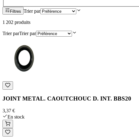
Trier par
Filtres
1 202
produit
s
Trier par
Trier par
JOINT METAL. CAOUTCHOUC D. INT. BBS20
3,37 €
En stock