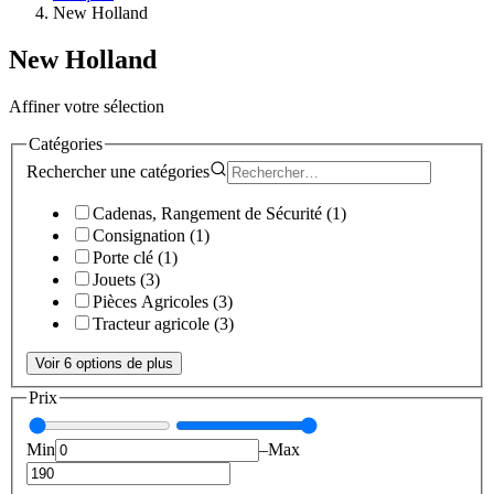
New Holland
New Holland
Affiner votre sélection
Catégories
Rechercher une
catégories
Cadenas, Rangement de Sécurité
(
1
)
Consignation
(
1
)
Porte clé
(
1
)
Jouets
(
3
)
Pièces Agricoles
(
3
)
Tracteur agricole
(
3
)
Voir 6 options de plus
Prix
Min
–
Max