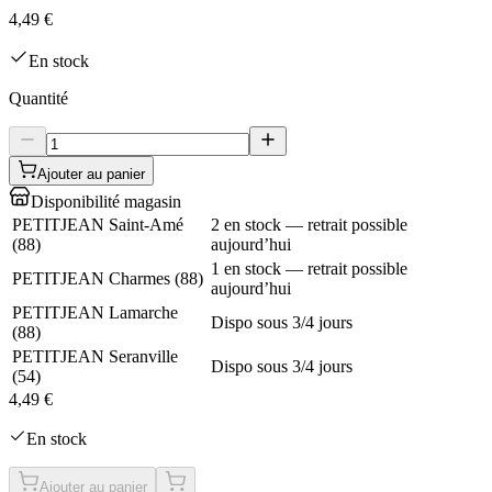
4,49 €
En stock
Quantité
Ajouter au panier
Disponibilité magasin
PETITJEAN Saint-Amé
2 en stock — retrait possible
(
88
)
aujourd’hui
1 en stock — retrait possible
PETITJEAN Charmes
(
88
)
aujourd’hui
PETITJEAN Lamarche
Dispo sous 3/4 jours
(
88
)
PETITJEAN Seranville
Dispo sous 3/4 jours
(
54
)
4,49 €
En stock
Ajouter au panier