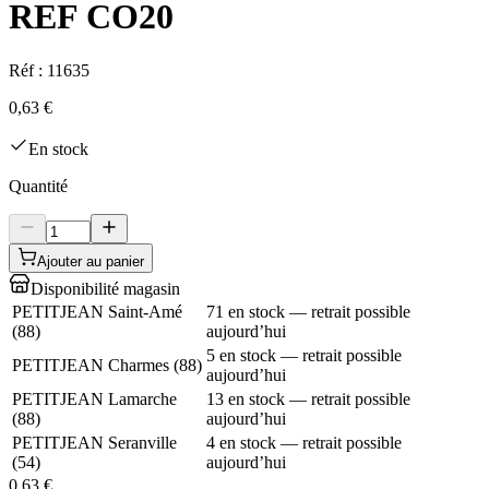
REF CO20
Réf :
11635
0,63 €
En stock
Quantité
Ajouter au panier
Disponibilité magasin
PETITJEAN Saint-Amé
71 en stock — retrait possible
(
88
)
aujourd’hui
5 en stock — retrait possible
PETITJEAN Charmes
(
88
)
aujourd’hui
PETITJEAN Lamarche
13 en stock — retrait possible
(
88
)
aujourd’hui
PETITJEAN Seranville
4 en stock — retrait possible
(
54
)
aujourd’hui
0,63 €