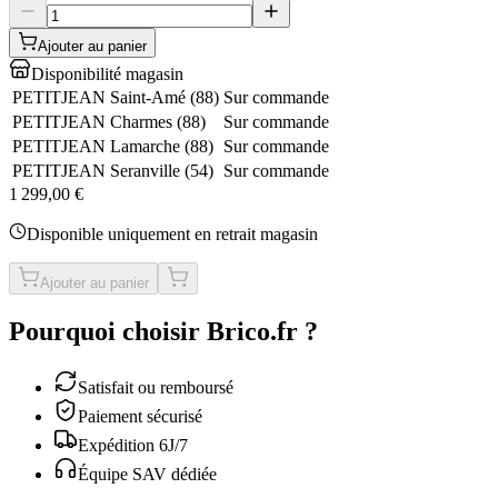
Ajouter au panier
Disponibilité magasin
PETITJEAN Saint-Amé
(
88
)
Sur commande
PETITJEAN Charmes
(
88
)
Sur commande
PETITJEAN Lamarche
(
88
)
Sur commande
PETITJEAN Seranville
(
54
)
Sur commande
1 299,00 €
Disponible uniquement en retrait magasin
Ajouter au panier
Pourquoi choisir Brico.fr ?
Satisfait ou remboursé
Paiement sécurisé
Expédition 6J/7
Équipe SAV dédiée