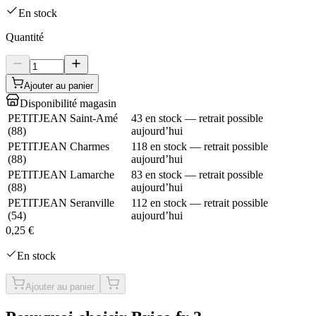
En stock
Quantité
Ajouter au panier
Disponibilité magasin
PETITJEAN Saint-Amé
43 en stock — retrait possible
(
88
)
aujourd’hui
PETITJEAN Charmes
118 en stock — retrait possible
(
88
)
aujourd’hui
PETITJEAN Lamarche
83 en stock — retrait possible
(
88
)
aujourd’hui
PETITJEAN Seranville
112 en stock — retrait possible
(
54
)
aujourd’hui
0,25 €
En stock
Ajouter au panier