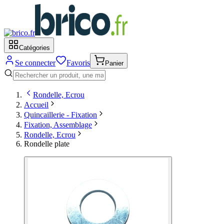
Catégories
Se connecter
Favoris
Panier
Rondelle, Ecrou
Accueil
Quincaillerie - Fixation
Fixation, Assemblage
Rondelle, Ecrou
Rondelle plate