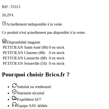
Réf :
55313
26,29 €
Actuellement indisponible à la vente
Ce produit n'est actuellement pas disponible à la vente.
Disponibilité magasin
PETITJEAN Saint-Amé
(
88
)
0 en stock
PETITJEAN Charmes
(
88
)
0 en stock
PETITJEAN Lamarche
(
88
)
0 en stock
PETITJEAN Seranville
(
54
)
0 en stock
Pourquoi choisir Brico.fr ?
Satisfait ou remboursé
Paiement sécurisé
Expédition 6J/7
Équipe SAV dédiée