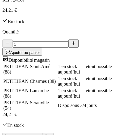
24,21 €
En stock
Quantité
Ajouter au panier
Disponibilité magasin
PETITJEAN Saint-Amé
1 en stock — retrait possible
(
88
)
aujourd’hui
1 en stock — retrait possible
PETITJEAN Charmes
(
88
)
aujourd’hui
PETITJEAN Lamarche
1 en stock — retrait possible
(
88
)
aujourd’hui
PETITJEAN Seranville
Dispo sous 3/4 jours
(
54
)
24,21 €
En stock