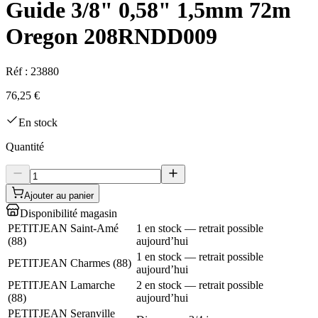
Guide 3/8" 0,58" 1,5mm 72m
Oregon 208RNDD009
Réf :
23880
76,25 €
En stock
Quantité
Ajouter au panier
Disponibilité magasin
PETITJEAN Saint-Amé
1 en stock — retrait possible
(
88
)
aujourd’hui
1 en stock — retrait possible
PETITJEAN Charmes
(
88
)
aujourd’hui
PETITJEAN Lamarche
2 en stock — retrait possible
(
88
)
aujourd’hui
PETITJEAN Seranville