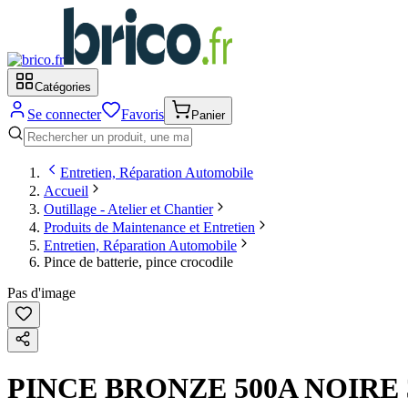
Catégories
Se connecter
Favoris
Panier
Entretien, Réparation Automobile
Accueil
Outillage - Atelier et Chantier
Produits de Maintenance et Entretien
Entretien, Réparation Automobile
Pince de batterie, pince crocodile
Pas d'image
PINCE BRONZE 500A NOIRE 