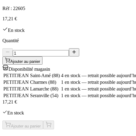
Réf :
22605
17,21 €
En stock
Quantité
Ajouter au panier
Disponibilité magasin
PETITJEAN Saint-Amé
(
88
)
4 en stock — retrait possible aujourd’h
PETITJEAN Charmes
(
88
)
1 en stock — retrait possible aujourd’h
PETITJEAN Lamarche
(
88
)
1 en stock — retrait possible aujourd’h
PETITJEAN Seranville
(
54
)
1 en stock — retrait possible aujourd’h
17,21 €
En stock
Ajouter au panier