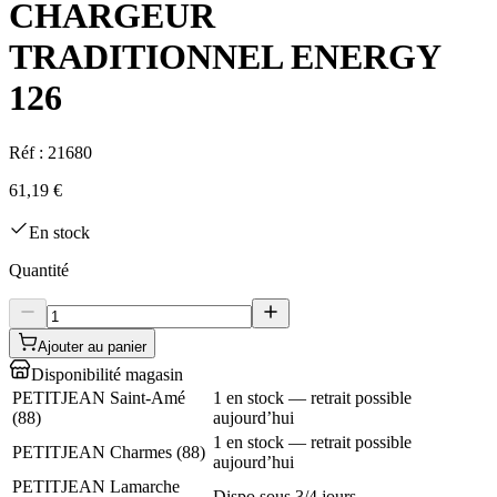
CHARGEUR
TRADITIONNEL ENERGY
126
Réf :
21680
61,19 €
En stock
Quantité
Ajouter au panier
Disponibilité magasin
PETITJEAN Saint-Amé
1 en stock — retrait possible
(
88
)
aujourd’hui
1 en stock — retrait possible
PETITJEAN Charmes
(
88
)
aujourd’hui
PETITJEAN Lamarche
Dispo sous 3/4 jours