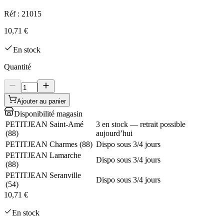
Réf :
21015
10,71 €
En stock
Quantité
Ajouter au panier
Disponibilité magasin
PETITJEAN Saint-Amé
3 en stock — retrait possible
(
88
)
aujourd’hui
PETITJEAN Charmes
(
88
)
Dispo sous 3/4 jours
PETITJEAN Lamarche
Dispo sous 3/4 jours
(
88
)
PETITJEAN Seranville
Dispo sous 3/4 jours
(
54
)
10,71 €
En stock