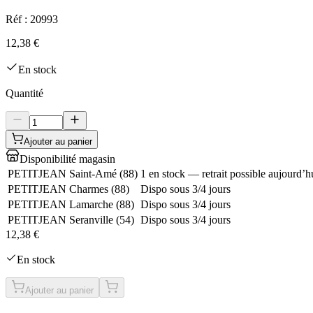
Réf :
20993
12,38 €
En stock
Quantité
Ajouter au panier
Disponibilité magasin
PETITJEAN Saint-Amé
(
88
)
1 en stock — retrait possible aujourd’h
PETITJEAN Charmes
(
88
)
Dispo sous 3/4 jours
PETITJEAN Lamarche
(
88
)
Dispo sous 3/4 jours
PETITJEAN Seranville
(
54
)
Dispo sous 3/4 jours
12,38 €
En stock
Ajouter au panier