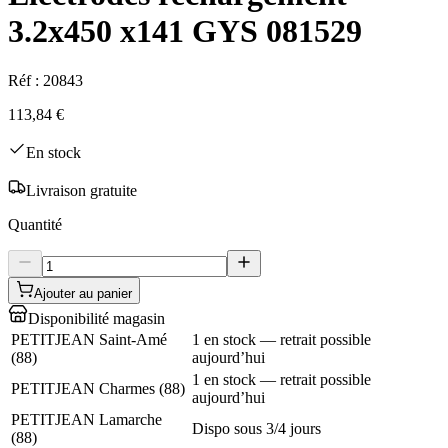
3.2x450 x141 GYS 081529
Réf :
20843
113,84 €
En stock
Livraison gratuite
Quantité
Ajouter au panier
Disponibilité magasin
PETITJEAN Saint-Amé
1 en stock — retrait possible
(
88
)
aujourd’hui
1 en stock — retrait possible
PETITJEAN Charmes
(
88
)
aujourd’hui
PETITJEAN Lamarche
Dispo sous 3/4 jours
(
88
)