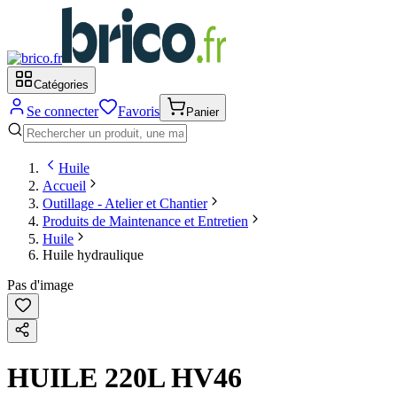
Catégories
Se connecter
Favoris
Panier
Huile
Accueil
Outillage - Atelier et Chantier
Produits de Maintenance et Entretien
Huile
Huile hydraulique
Pas d'image
HUILE 220L HV46