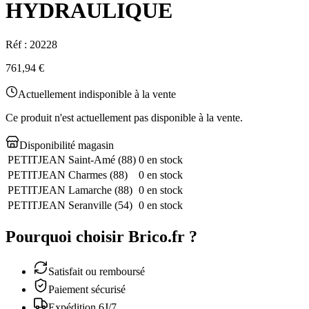
HYDRAULIQUE
Réf :
20228
761,94 €
Actuellement indisponible à la vente
Ce produit n'est actuellement pas disponible à la vente.
Disponibilité magasin
PETITJEAN Saint-Amé
(
88
)
0 en stock
PETITJEAN Charmes
(
88
)
0 en stock
PETITJEAN Lamarche
(
88
)
0 en stock
PETITJEAN Seranville
(
54
)
0 en stock
Pourquoi choisir Brico.fr ?
Satisfait ou remboursé
Paiement sécurisé
Expédition 6J/7