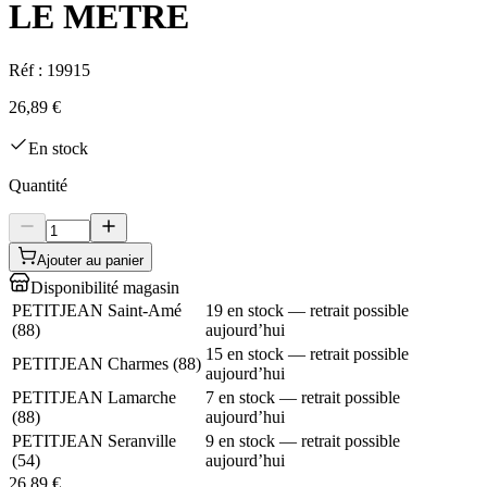
LE METRE
Réf :
19915
26,89 €
En stock
Quantité
Ajouter au panier
Disponibilité magasin
PETITJEAN Saint-Amé
19 en stock — retrait possible
(
88
)
aujourd’hui
15 en stock — retrait possible
PETITJEAN Charmes
(
88
)
aujourd’hui
PETITJEAN Lamarche
7 en stock — retrait possible
(
88
)
aujourd’hui
PETITJEAN Seranville
9 en stock — retrait possible
(
54
)
aujourd’hui
26,89 €