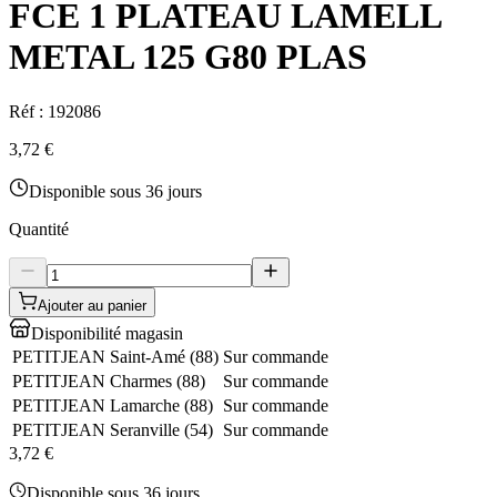
FCE 1 PLATEAU LAMELL
METAL 125 G80 PLAS
Réf :
192086
3,72 €
Disponible sous 36 jours
Quantité
Ajouter au panier
Disponibilité magasin
PETITJEAN Saint-Amé
(
88
)
Sur commande
PETITJEAN Charmes
(
88
)
Sur commande
PETITJEAN Lamarche
(
88
)
Sur commande
PETITJEAN Seranville
(
54
)
Sur commande
3,72 €
Disponible sous 36 jours