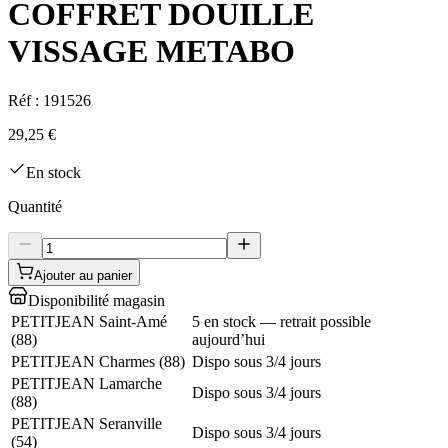
COFFRET DOUILLE
VISSAGE METABO
Réf :
191526
29,25 €
En stock
Quantité
Ajouter au panier
Disponibilité magasin
PETITJEAN Saint-Amé
5 en stock — retrait possible
(
88
)
aujourd’hui
PETITJEAN Charmes
(
88
)
Dispo sous 3/4 jours
PETITJEAN Lamarche
Dispo sous 3/4 jours
(
88
)
PETITJEAN Seranville
Dispo sous 3/4 jours
(
54
)