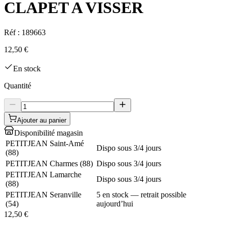
CLAPET A VISSER
Réf :
189663
12,50 €
En stock
Quantité
Ajouter au panier
Disponibilité magasin
PETITJEAN Saint-Amé
Dispo sous 3/4 jours
(
88
)
PETITJEAN Charmes
(
88
)
Dispo sous 3/4 jours
PETITJEAN Lamarche
Dispo sous 3/4 jours
(
88
)
PETITJEAN Seranville
5 en stock — retrait possible
(
54
)
aujourd’hui
12,50 €