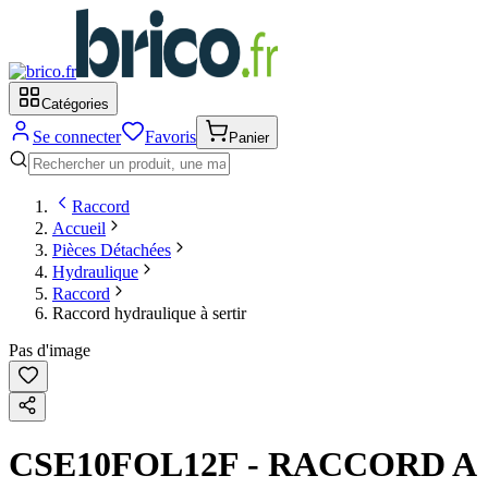
Catégories
Se connecter
Favoris
Panier
Raccord
Accueil
Pièces Détachées
Hydraulique
Raccord
Raccord hydraulique à sertir
Pas d'image
CSE10FOL12F - RACCORD A