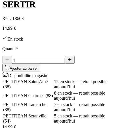
SERTIR
Réf :
18668
14,99 €
En stock
Quantité
Ajouter au panier
Disponibilité magasin
PETITJEAN Saint-Amé
15 en stock — retrait possible
(
88
)
aujourd’hui
8 en stock — retrait possible
PETITJEAN Charmes
(
88
)
aujourd’hui
PETITJEAN Lamarche
7 en stock — retrait possible
(
88
)
aujourd’hui
PETITJEAN Seranville
5 en stock — retrait possible
(
54
)
aujourd’hui
14,99 €