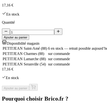
17,16 €
En stock
Quantité
Ajouter au panier
Disponibilité magasin
PETITJEAN Saint-Amé
(
88
)
6 en stock — retrait possible aujourd’h
PETITJEAN Charmes
(
88
)
sur commande
PETITJEAN Lamarche
(
88
)
sur commande
PETITJEAN Seranville
(
54
)
sur commande
17,16 €
En stock
Ajouter au panier
Pourquoi choisir Brico.fr ?