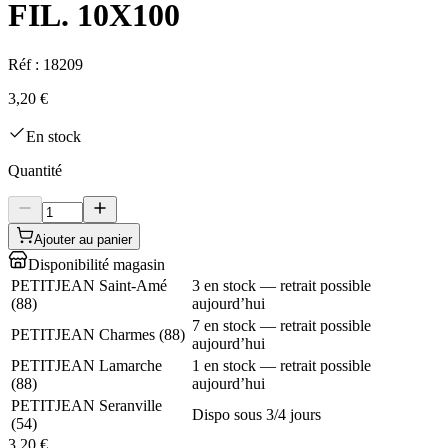
FIL. 10X100
Réf :
18209
3,20 €
En stock
Quantité
Ajouter au panier
Disponibilité magasin
PETITJEAN Saint-Amé
3 en stock — retrait possible
(
88
)
aujourd’hui
7 en stock — retrait possible
PETITJEAN Charmes
(
88
)
aujourd’hui
PETITJEAN Lamarche
1 en stock — retrait possible
(
88
)
aujourd’hui
PETITJEAN Seranville
Dispo sous 3/4 jours
(
54
)
3,20 €