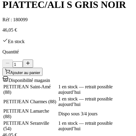
PIATTEC/ALI S GRIS NOIR
Réf :
180099
46,05 €
En stock
Quantité
Ajouter au panier
Disponibilité magasin
PETITJEAN Saint-Amé
1 en stock — retrait possible
(
88
)
aujourd’hui
1 en stock — retrait possible
PETITJEAN Charmes
(
88
)
aujourd’hui
PETITJEAN Lamarche
Dispo sous 3/4 jours
(
88
)
PETITJEAN Seranville
1 en stock — retrait possible
(
54
)
aujourd’hui
46,05 €