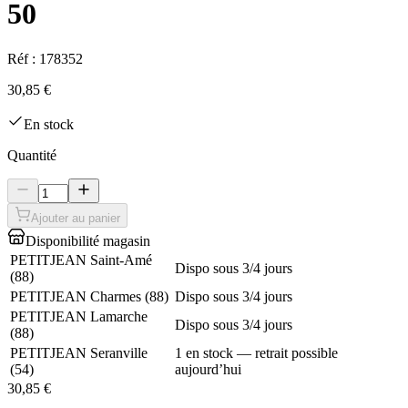
50
Réf :
178352
30,85 €
En stock
Quantité
Ajouter au panier
Disponibilité magasin
PETITJEAN Saint-Amé
Dispo sous 3/4 jours
(
88
)
PETITJEAN Charmes
(
88
)
Dispo sous 3/4 jours
PETITJEAN Lamarche
Dispo sous 3/4 jours
(
88
)
PETITJEAN Seranville
1 en stock — retrait possible
(
54
)
aujourd’hui
30,85 €