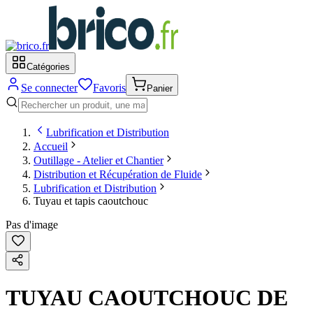
Catégories
Se connecter
Favoris
Panier
Lubrification et Distribution
Accueil
Outillage - Atelier et Chantier
Distribution et Récupération de Fluide
Lubrification et Distribution
Tuyau et tapis caoutchouc
Pas d'image
TUYAU CAOUTCHOUC DE