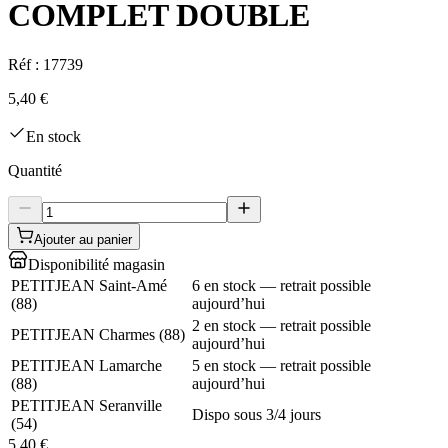
COMPLET DOUBLE
Réf :
17739
5,40 €
En stock
Quantité
Ajouter au panier
Disponibilité magasin
PETITJEAN Saint-Amé
6 en stock — retrait possible
(
88
)
aujourd’hui
2 en stock — retrait possible
PETITJEAN Charmes
(
88
)
aujourd’hui
PETITJEAN Lamarche
5 en stock — retrait possible
(
88
)
aujourd’hui
PETITJEAN Seranville
Dispo sous 3/4 jours
(
54
)
5,40 €