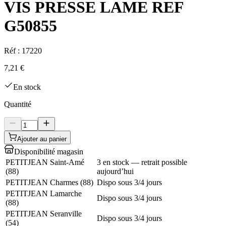
VIS PRESSE LAME REF
G50855
Réf :
17220
7,21 €
En stock
Quantité
Ajouter au panier
Disponibilité magasin
PETITJEAN Saint-Amé
3 en stock — retrait possible
(
88
)
aujourd’hui
PETITJEAN Charmes
(
88
)
Dispo sous 3/4 jours
PETITJEAN Lamarche
Dispo sous 3/4 jours
(
88
)
PETITJEAN Seranville
Dispo sous 3/4 jours
(
54
)