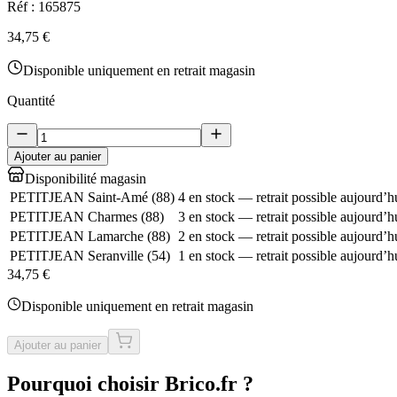
Réf :
165875
34,75 €
Disponible uniquement en retrait magasin
Quantité
Ajouter au panier
Disponibilité magasin
PETITJEAN Saint-Amé
(
88
)
4 en stock — retrait possible aujourd’h
PETITJEAN Charmes
(
88
)
3 en stock — retrait possible aujourd’h
PETITJEAN Lamarche
(
88
)
2 en stock — retrait possible aujourd’h
PETITJEAN Seranville
(
54
)
1 en stock — retrait possible aujourd’h
34,75 €
Disponible uniquement en retrait magasin
Ajouter au panier
Pourquoi choisir Brico.fr ?