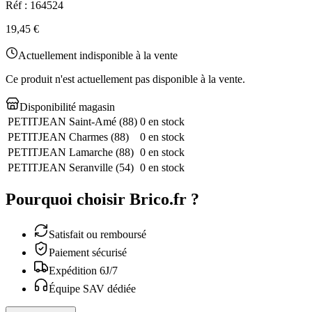
Réf :
164524
19,45 €
Actuellement indisponible à la vente
Ce produit n'est actuellement pas disponible à la vente.
Disponibilité magasin
PETITJEAN Saint-Amé
(
88
)
0 en stock
PETITJEAN Charmes
(
88
)
0 en stock
PETITJEAN Lamarche
(
88
)
0 en stock
PETITJEAN Seranville
(
54
)
0 en stock
Pourquoi choisir Brico.fr ?
Satisfait ou remboursé
Paiement sécurisé
Expédition 6J/7
Équipe SAV dédiée