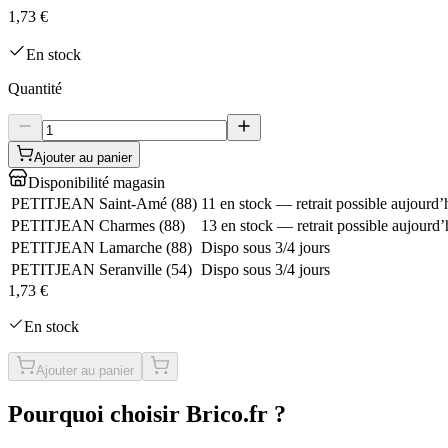
1,73 €
En stock
Quantité
Ajouter au panier
Disponibilité magasin
PETITJEAN Saint-Amé
(
88
)
11 en stock — retrait possible aujourd’
PETITJEAN Charmes
(
88
)
13 en stock — retrait possible aujourd’
PETITJEAN Lamarche
(
88
)
Dispo sous 3/4 jours
PETITJEAN Seranville
(
54
)
Dispo sous 3/4 jours
1,73 €
En stock
Ajouter au panier
Pourquoi choisir Brico.fr ?