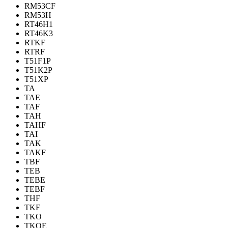
RM53CF
RM53H
RT46H1
RT46K3
RTKF
RTRF
T51F1P
T51K2P
T51XP
TA
TAE
TAF
TAH
TAHF
TAI
TAK
TAKF
TBF
TEB
TEBE
TEBF
THF
TKF
TKO
TKOE