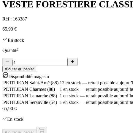
VESTE FORESTIERE CLASS
Réf :
163387
65,90 €
En stock
Quantité
Ajouter au panier
Disponibilité magasin
PETITJEAN Saint-Amé
(
88
)
12 en stock — retrait possible aujourd’
PETITJEAN Charmes
(
88
)
1 en stock — retrait possible aujourd’h
PETITJEAN Lamarche
(
88
)
1 en stock — retrait possible aujourd’h
PETITJEAN Seranville
(
54
)
1 en stock — retrait possible aujourd’h
65,90 €
En stock
Ajouter au panier