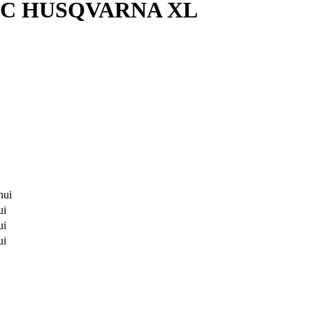
IC HUSQVARNA XL
hui
ui
ui
ui