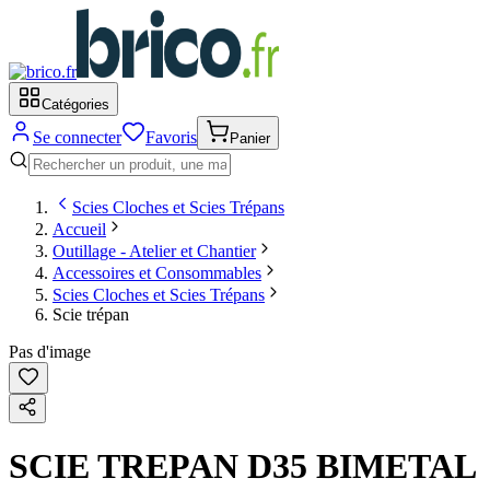
Catégories
Se connecter
Favoris
Panier
Scies Cloches et Scies Trépans
Accueil
Outillage - Atelier et Chantier
Accessoires et Consommables
Scies Cloches et Scies Trépans
Scie trépan
Pas d'image
SCIE TREPAN D35 BIMETAL