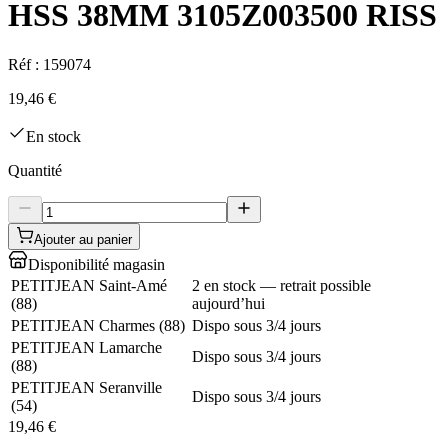
HSS 38MM 3105Z003500 RISS
Réf :
159074
19,46 €
En stock
Quantité
Ajouter au panier
Disponibilité magasin
PETITJEAN Saint-Amé
2 en stock — retrait possible
(
88
)
aujourd’hui
PETITJEAN Charmes
(
88
)
Dispo sous 3/4 jours
PETITJEAN Lamarche
Dispo sous 3/4 jours
(
88
)
PETITJEAN Seranville
Dispo sous 3/4 jours
(
54
)
19,46 €