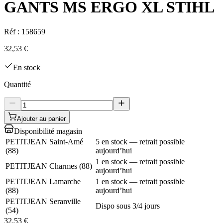
GANTS MS ERGO XL STIHL
Réf :
158659
32,53 €
En stock
Quantité
Ajouter au panier
Disponibilité magasin
PETITJEAN Saint-Amé
5 en stock — retrait possible
(
88
)
aujourd’hui
1 en stock — retrait possible
PETITJEAN Charmes
(
88
)
aujourd’hui
PETITJEAN Lamarche
1 en stock — retrait possible
(
88
)
aujourd’hui
PETITJEAN Seranville
Dispo sous 3/4 jours
(
54
)
32,53 €