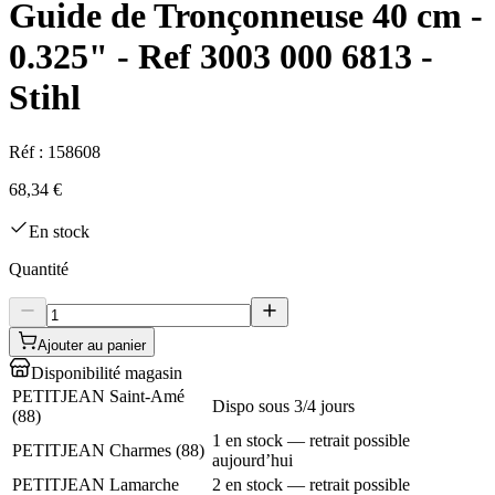
Guide de Tronçonneuse 40 cm -
0.325" - Ref 3003 000 6813 -
Stihl
Réf :
158608
68,34 €
En stock
Quantité
Ajouter au panier
Disponibilité magasin
PETITJEAN Saint-Amé
Dispo sous 3/4 jours
(
88
)
1 en stock — retrait possible
PETITJEAN Charmes
(
88
)
aujourd’hui
PETITJEAN Lamarche
2 en stock — retrait possible