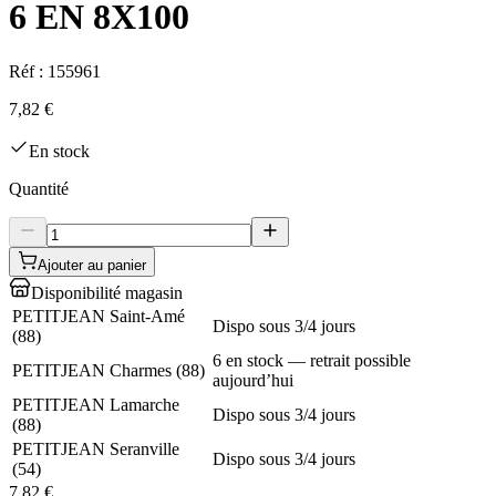
6 EN 8X100
Réf :
155961
7,82 €
En stock
Quantité
Ajouter au panier
Disponibilité magasin
PETITJEAN Saint-Amé
Dispo sous 3/4 jours
(
88
)
6 en stock — retrait possible
PETITJEAN Charmes
(
88
)
aujourd’hui
PETITJEAN Lamarche
Dispo sous 3/4 jours
(
88
)
PETITJEAN Seranville
Dispo sous 3/4 jours
(
54
)
7,82 €