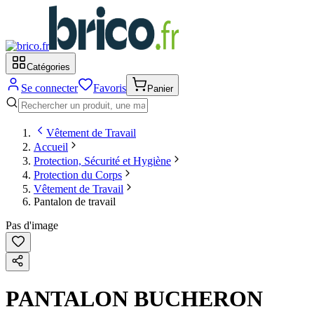
Catégories
Se connecter
Favoris
Panier
Vêtement de Travail
Accueil
Protection, Sécurité et Hygiène
Protection du Corps
Vêtement de Travail
Pantalon de travail
Pas d'image
PANTALON BUCHERON