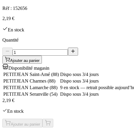
Réf :
152656
2,19 €
En stock
Quantité
Ajouter au panier
Disponibilité magasin
PETITJEAN Saint-Amé
(
88
)
Dispo sous 3/4 jours
PETITJEAN Charmes
(
88
)
Dispo sous 3/4 jours
PETITJEAN Lamarche
(
88
)
9 en stock — retrait possible aujourd’h
PETITJEAN Seranville
(
54
)
Dispo sous 3/4 jours
2,19 €
En stock
Ajouter au panier