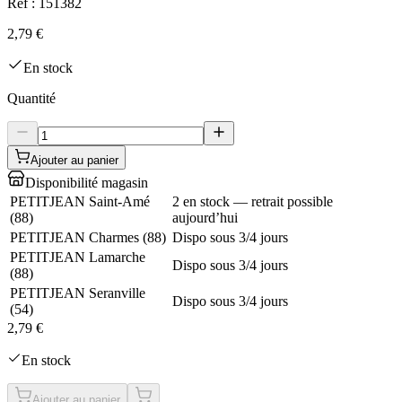
Réf :
151382
2,79 €
En stock
Quantité
Ajouter au panier
Disponibilité magasin
PETITJEAN Saint-Amé
2 en stock — retrait possible
(
88
)
aujourd’hui
PETITJEAN Charmes
(
88
)
Dispo sous 3/4 jours
PETITJEAN Lamarche
Dispo sous 3/4 jours
(
88
)
PETITJEAN Seranville
Dispo sous 3/4 jours
(
54
)
2,79 €
En stock
Ajouter au panier